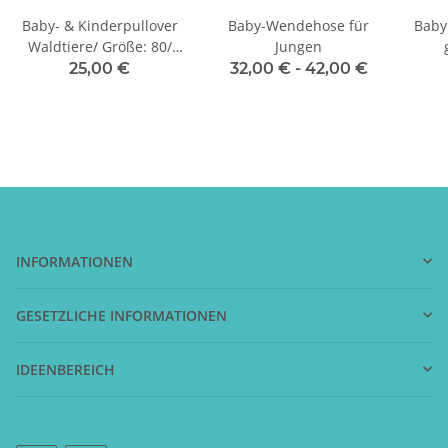
Baby- & Kinderpullover
Baby-Wendehose für
Baby
Waldtiere/ Größe: 80/
Jungen
Einzelstück
25,00 €
32,00 € -
42,00 €
INFORMATIONEN
GESETZLICHE INFORMATIONEN
IDEENBEREICH